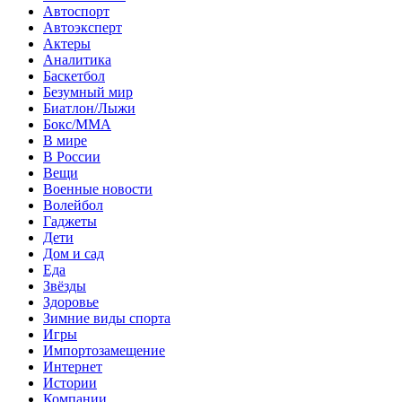
Автоспорт
Автоэксперт
Актеры
Аналитика
Баскетбол
Безумный мир
Биатлон/Лыжи
Бокс/MMA
В мире
В России
Вещи
Военные новости
Волейбол
Гаджеты
Дети
Дом и сад
Еда
Звёзды
Здоровье
Зимние виды спорта
Игры
Импортозамещение
Интернет
Истории
Компании