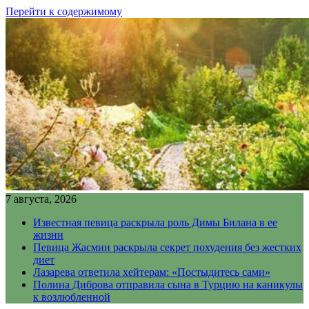
Перейти к содержимому
7 августа, 2026
Известная певица раскрыла роль Димы Билана в ее
жизни
Певица Жасмин раскрыла секрет похудения без жестких
диет
Лазарева ответила хейтерам: «Постыдитесь сами»
Полина Диброва отправила сына в Турцию на каникулы
к возлюбленной