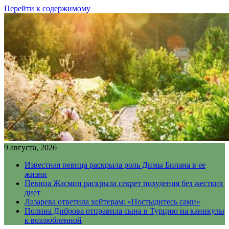
Перейти к содержимому
9 августа, 2026
Известная певица раскрыла роль Димы Билана в ее
жизни
Певица Жасмин раскрыла секрет похудения без жестких
диет
Лазарева ответила хейтерам: «Постыдитесь сами»
Полина Диброва отправила сына в Турцию на каникулы
к возлюбленной