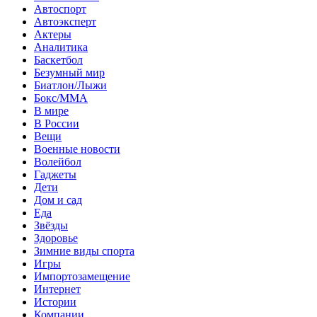
Автоспорт
Автоэксперт
Актеры
Аналитика
Баскетбол
Безумный мир
Биатлон/Лыжи
Бокс/MMA
В мире
В России
Вещи
Военные новости
Волейбол
Гаджеты
Дети
Дом и сад
Еда
Звёзды
Здоровье
Зимние виды спорта
Игры
Импортозамещение
Интернет
Истории
Компании