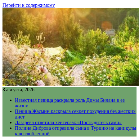
Перейти к содержимому
8 августа, 2026
Известная певица раскрыла роль Димы Билана в ее
жизни
Певица Жасмин раскрыла секрет похудения без жестких
диет
Лазарева ответила хейтерам: «Постыдитесь сами»
Полина Диброва отправила сына в Турцию на каникулы
к возлюбленной