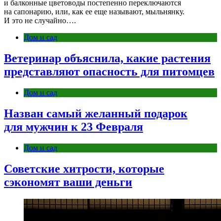
и балконные цветоводы постепенно переключаются
на сапонарию, или, как ее еще называют, мыльнянку.
И это не случайно….
Дом и сад
Ветеринар объяснила, какие растения
представляют опасность для питомцев
Дом и сад
Назван самый желанный подарок
для мужчин к 23 Февраля
Дом и сад
Советские хитрости, которые
сэкономят ваши деньги