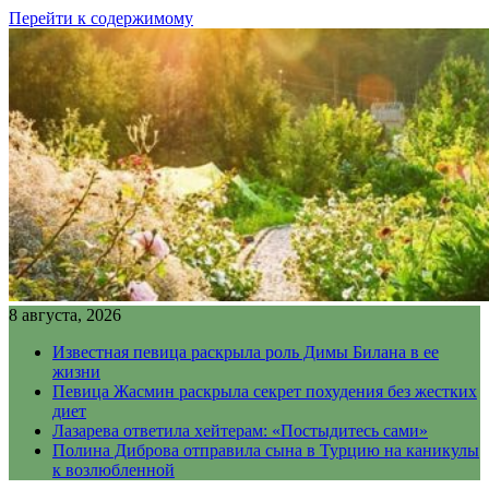
Перейти к содержимому
8 августа, 2026
Известная певица раскрыла роль Димы Билана в ее
жизни
Певица Жасмин раскрыла секрет похудения без жестких
диет
Лазарева ответила хейтерам: «Постыдитесь сами»
Полина Диброва отправила сына в Турцию на каникулы
к возлюбленной