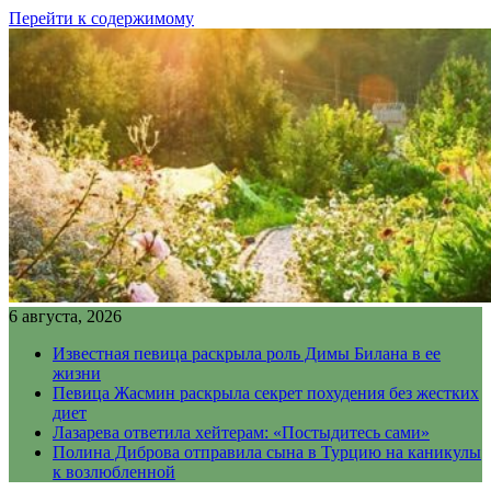
Перейти к содержимому
6 августа, 2026
Известная певица раскрыла роль Димы Билана в ее
жизни
Певица Жасмин раскрыла секрет похудения без жестких
диет
Лазарева ответила хейтерам: «Постыдитесь сами»
Полина Диброва отправила сына в Турцию на каникулы
к возлюбленной