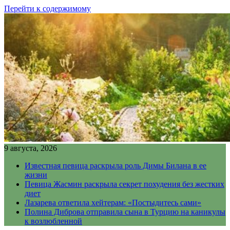
Перейти к содержимому
9 августа, 2026
Известная певица раскрыла роль Димы Билана в ее
жизни
Певица Жасмин раскрыла секрет похудения без жестких
диет
Лазарева ответила хейтерам: «Постыдитесь сами»
Полина Диброва отправила сына в Турцию на каникулы
к возлюбленной