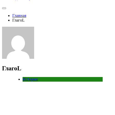
Главная
ГлагоL
ГлагоL
Истории