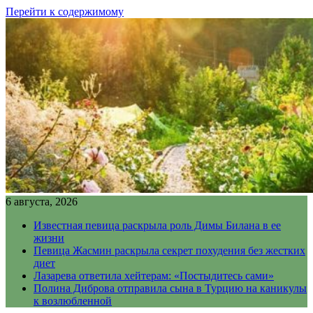
Перейти к содержимому
6 августа, 2026
Известная певица раскрыла роль Димы Билана в ее
жизни
Певица Жасмин раскрыла секрет похудения без жестких
диет
Лазарева ответила хейтерам: «Постыдитесь сами»
Полина Диброва отправила сына в Турцию на каникулы
к возлюбленной