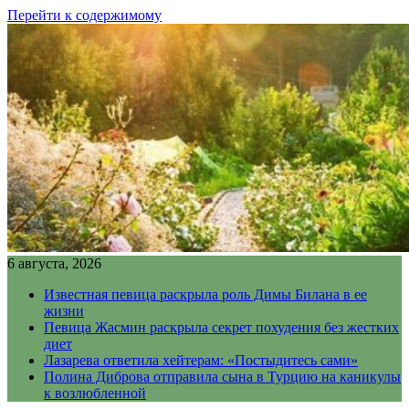
Перейти к содержимому
6 августа, 2026
Известная певица раскрыла роль Димы Билана в ее
жизни
Певица Жасмин раскрыла секрет похудения без жестких
диет
Лазарева ответила хейтерам: «Постыдитесь сами»
Полина Диброва отправила сына в Турцию на каникулы
к возлюбленной