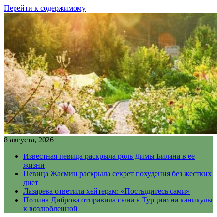
Перейти к содержимому
8 августа, 2026
Известная певица раскрыла роль Димы Билана в ее
жизни
Певица Жасмин раскрыла секрет похудения без жестких
диет
Лазарева ответила хейтерам: «Постыдитесь сами»
Полина Диброва отправила сына в Турцию на каникулы
к возлюбленной