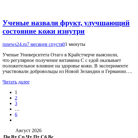
Ученые назвали фрукт, улучшающий
состояние кожи изнутри
runews24.ru
7 месяцев спустя
0
1 минуты
Ученые Университета Отаго в Крайстчерче выяснили,
что регулярное получение витамина С с едой оказывает
положительное влияние на здоровье кожи. В эксперименте
участвовали добровольцы из Новой Зеландии и Германии….
Читать далее
1
2
3
…
6
Август 2026
Пн
Вт
Ср
Чт
Пт
Сб
Вс