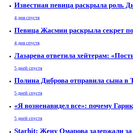
Известная певица раскрыла роль Д
4 дня спустя
Певица Жасмин раскрыла секрет пох
4 дня спустя
Лазарева ответила хейтерам: «Пост
5 дней спустя
Полина Диброва отправила сына в 
5 дней спустя
«Я возненавидел все»: почему Гарик
5 дней спустя
Starhit: Жену Омарова задержали з