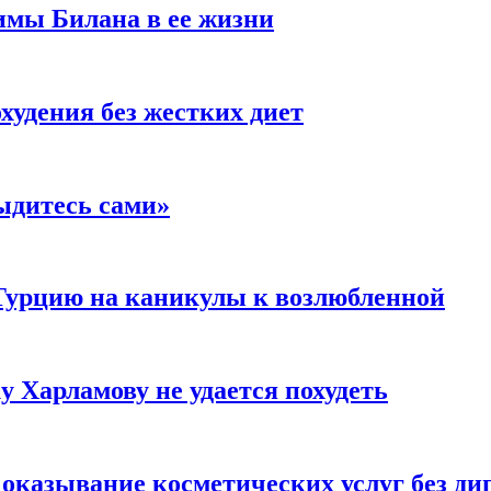
имы Билана в ее жизни
удения без жестких диет
ыдитесь сами»
Турцию на каникулы к возлюбленной
у Харламову не удается похудеть
а оказывание косметических услуг без д