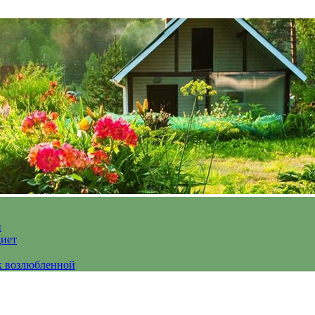
и
диет
к возлюбленной