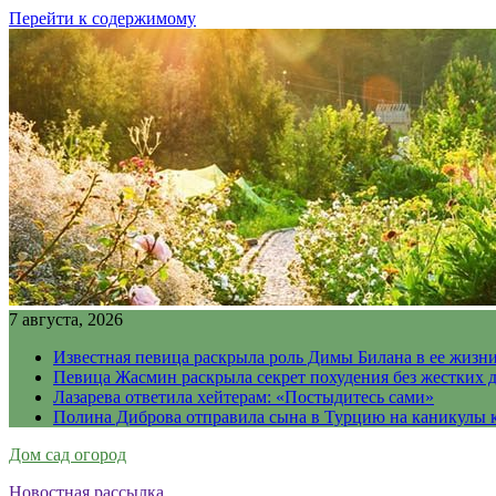
Перейти к содержимому
7 августа, 2026
Известная певица раскрыла роль Димы Билана в ее жизн
Певица Жасмин раскрыла секрет похудения без жестких 
Лазарева ответила хейтерам: «Постыдитесь сами»
Полина Диброва отправила сына в Турцию на каникулы 
Дом сад огород
Новостная рассылка