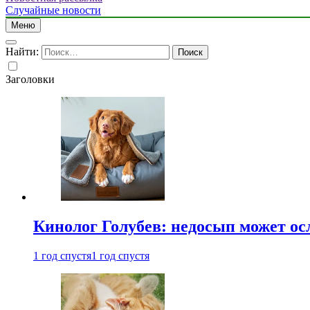
Случайные новости
Меню
Найти:
Заголовки
Кинолог Голубев: недосып может ос
1 год спустя
1 год спустя