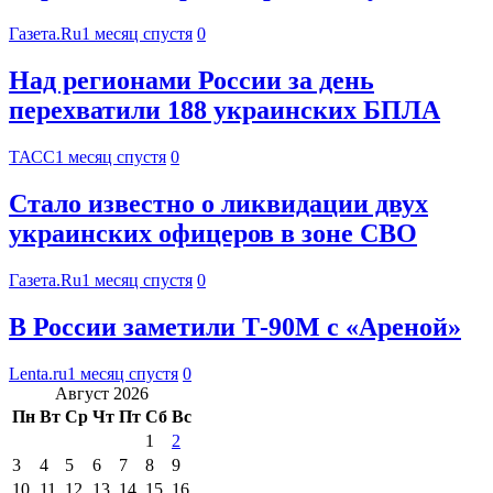
Газета.Ru
1 месяц спустя
0
Над регионами России за день
перехватили 188 украинских БПЛА
ТАСС
1 месяц спустя
0
Стало известно о ликвидации двух
украинских офицеров в зоне СВО
Газета.Ru
1 месяц спустя
0
В России заметили Т-90М с «Ареной»
Lenta.ru
1 месяц спустя
0
Август 2026
Пн
Вт
Ср
Чт
Пт
Сб
Вс
1
2
3
4
5
6
7
8
9
10
11
12
13
14
15
16