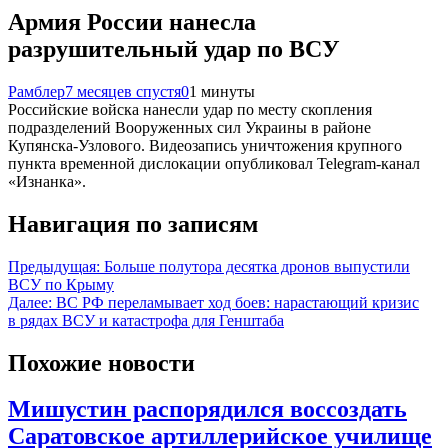
Армия России нанесла
разрушительный удар по ВСУ
Рамблер
7 месяцев спустя
0
1 минуты
Российские войска нанесли удар по месту скопления
подразделений Вооруженных сил Украины в районе
Купянска-Узлового. Видеозапись уничтожения крупного
пункта временной дислокации опубликовал Telegram-канал
«Изнанка».
Навигация по записям
Предыдущая:
Больше полутора десятка дронов выпустили
ВСУ по Крыму
Далее:
ВС РФ переламывает ход боев: нарастающий кризис
в рядах ВСУ и катастрофа для Генштаба
Похожие новости
Мишустин распорядился воссоздать
Саратовское артиллерийское училище