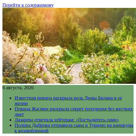
Перейти к содержимому
6 августа, 2026
Известная певица раскрыла роль Димы Билана в ее
жизни
Певица Жасмин раскрыла секрет похудения без жестких
диет
Лазарева ответила хейтерам: «Постыдитесь сами»
Полина Диброва отправила сына в Турцию на каникулы
к возлюбленной