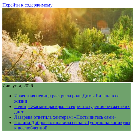
Перейти к содержимому
7 августа, 2026
Известная певица раскрыла роль Димы Билана в ее
жизни
Певица Жасмин раскрыла секрет похудения без жестких
диет
Лазарева ответила хейтерам: «Постыдитесь сами»
Полина Диброва отправила сына в Турцию на каникулы
к возлюбленной