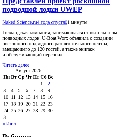
Представлен проект роскошной
подводной лодки UWEP
Naked-Science.ru
4 года спустя
0
1 минуты
Голландская компания, занимающаяся строительством
подводных лодок, U-Boat Worx объявила о создании
роскошного подводного развлекательного центра,
вмещающего до 120 гостей, а также экипаж
и обслуживающий персонал….
Читать далее
Август 2026
Пн
Вт
Ср
Чт
Пт
Сб
Вс
1
2
3
4
5
6
7
8
9
10
11
12
13
14
15
16
17
18
19
20
21
22
23
24
25
26
27
28
29
30
31
« Июл
Рубрики