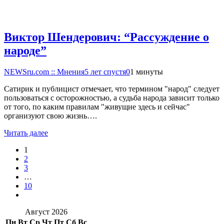
Виктор Шендерович: “Рассуждение о
народе”
NEWSru.com :: Мнения
5 лет спустя
0
1 минуты
Сатирик и публицист отмечает, что термином "народ" следует
пользоваться с осторожностью, а судьба народа зависит только
от того, по каким правилам "живущие здесь и сейчас"
организуют свою жизнь….
Читать далее
1
2
3
…
10
Август 2026
Пн
Вт
Ср
Чт
Пт
Сб
Вс