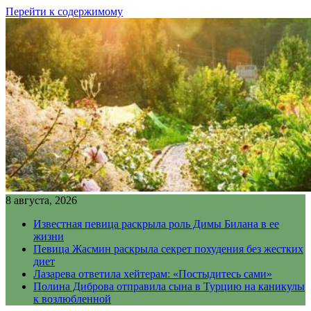
Перейти к содержимому
8 августа, 2026
Известная певица раскрыла роль Димы Билана в ее
жизни
Певица Жасмин раскрыла секрет похудения без жестких
диет
Лазарева ответила хейтерам: «Постыдитесь сами»
Полина Диброва отправила сына в Турцию на каникулы
к возлюбленной