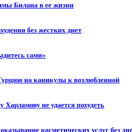
имы Билана в ее жизни
удения без жестких диет
ыдитесь сами»
Турцию на каникулы к возлюбленной
у Харламову не удается похудеть
а оказывание косметических услуг без д