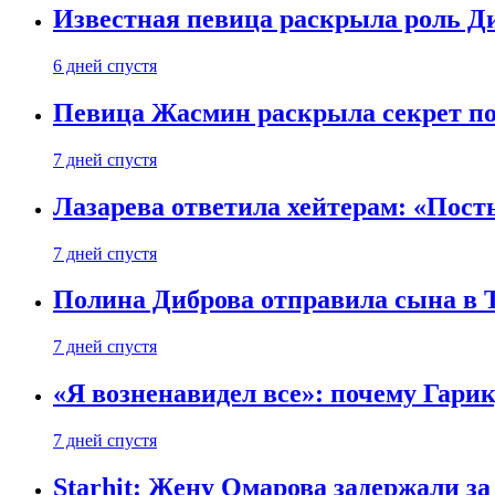
Известная певица раскрыла роль Д
6 дней спустя
Певица Жасмин раскрыла секрет пох
7 дней спустя
Лазарева ответила хейтерам: «Пост
7 дней спустя
Полина Диброва отправила сына в 
7 дней спустя
«Я возненавидел все»: почему Гарик
7 дней спустя
Starhit: Жену Омарова задержали з