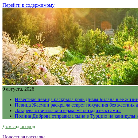
Перейти к содержимому
9 августа, 2026
Известная певица раскрыла роль Димы Билана в ее жизн
Певица Жасмин раскрыла секрет похудения без жестких 
Лазарева ответила хейтерам: «Постыдитесь сами»
Полина Диброва отправила сына в Турцию на каникулы 
Дом сад огород
Новостная рассылка