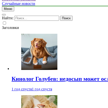
Случайные новости
Меню
Найти:
Заголовки
Кинолог Голубев: недосып может ос
1 год спустя
1 год спустя