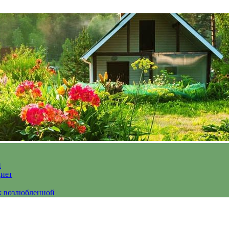
и
диет
к возлюбленной