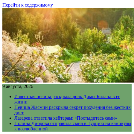
Перейти к содержимому
9 августа, 2026
Известная певица раскрыла роль Димы Билана в ее
жизни
Певица Жасмин раскрыла секрет похудения без жестких
диет
Лазарева ответила хейтерам: «Постыдитесь сами»
Полина Диброва отправила сына в Турцию на каникулы
к возлюбленной