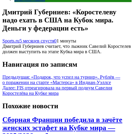
Дмитрий Губерниев: «Коростелеву
надо ехать в США на Кубок мира.
Деньги у федерации есть»
Sports.ru
5 месяцев спустя
0
1 минуты
Дмитрий Губерниев считает, что лыжник Савелий Коростелев
должен выступить на этапе Кубка мира в США.
Навигация по записям
Предыдущая:
«Подарок, что успел на турнир». Рублёв —
о поражении на старте «Мастерса» в Индиан-Уэллсе
Далее:
FIS отреагировала на первый подиум Савелия
Коростелёва на Кубке мира
Похожие новости
Сборная Франции победила в зачёте
женских эстафет на Кубке мира —