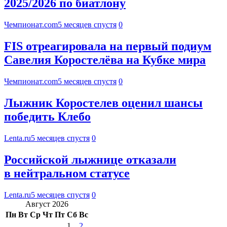
2025/2026 по биатлону
Чемпионат.com
5 месяцев спустя
0
FIS отреагировала на первый подиум
Савелия Коростелёва на Кубке мира
Чемпионат.com
5 месяцев спустя
0
Лыжник Коростелев оценил шансы
победить Клебо
Lenta.ru
5 месяцев спустя
0
Российской лыжнице отказали
в нейтральном статусе
Lenta.ru
5 месяцев спустя
0
Август 2026
Пн
Вт
Ср
Чт
Пт
Сб
Вс
1
2