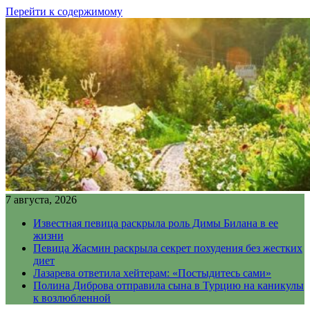
Перейти к содержимому
7 августа, 2026
Известная певица раскрыла роль Димы Билана в ее
жизни
Певица Жасмин раскрыла секрет похудения без жестких
диет
Лазарева ответила хейтерам: «Постыдитесь сами»
Полина Диброва отправила сына в Турцию на каникулы
к возлюбленной