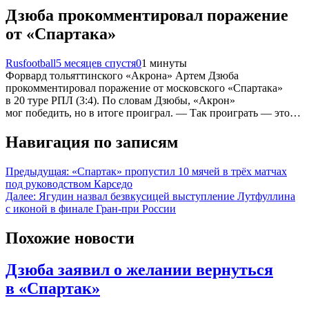
Дзюба прокомментировал поражение
от «Спартака»
Rusfootball
5 месяцев спустя
0
1 минуты
Форвард тольяттинского «Акрона» Артем Дзюба
прокомментировал поражение от московского «Спартака»
в 20 туре РПЛ (3:4). По словам Дзюбы, «Акрон»
мог победить, но в итоге проиграл. — Так проиграть — это…
Навигация по записям
Предыдущая:
«Спартак» пропустил 10 мячей в трёх матчах
под руководством Карседо
Далее:
Ягудин назвал безвкусицей выступление Лутфуллина
с иконой в финале Гран-при России
Похожие новости
Дзюба заявил о желании вернуться
в «Спартак»