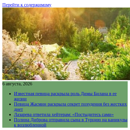
Перейти к содержимому
6 августа, 2026
Известная певица раскрыла роль Димы Билана в ее
жизни
Певица Жасмин раскрыла секрет похудения без жестких
диет
Лазарева ответила хейтерам: «Постыдитесь сами»
Полина Диброва отправила сына в Турцию на каникулы
к возлюбленной