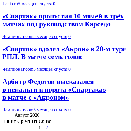
Lenta.ru
5 месяцев спустя
0
«Спартак» пропустил 10 мячей в трёх
матчах под руководством Карседо
Чемпионат.com
5 месяцев спустя
0
«Спартак» одолел «Акрон» в 20-м туре
РПЛ. В матче семь голов
Чемпионат.com
5 месяцев спустя
0
Арбитр Федотов высказался
о пенальти в ворота «Спартака»
в матче с «Акроном»
Чемпионат.com
5 месяцев спустя
0
Август 2026
Пн
Вт
Ср
Чт
Пт
Сб
Вс
1
2