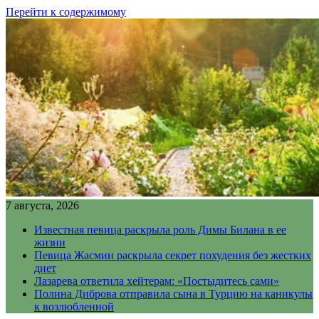
Перейти к содержимому
7 августа, 2026
Известная певица раскрыла роль Димы Билана в ее
жизни
Певица Жасмин раскрыла секрет похудения без жестких
диет
Лазарева ответила хейтерам: «Постыдитесь сами»
Полина Диброва отправила сына в Турцию на каникулы
к возлюбленной