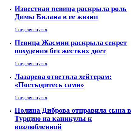
Известная певица раскрыла роль
Димы Билана в ее жизни
1 неделя спустя
Певица Жасмин раскрыла секрет
похудения без жестких диет
1 неделя спустя
Лазарева ответила хейтерам:
«Постыдитесь сами»
1 неделя спустя
Полина Диброва отправила сына в
Турцию на каникулы к
возлюбленной