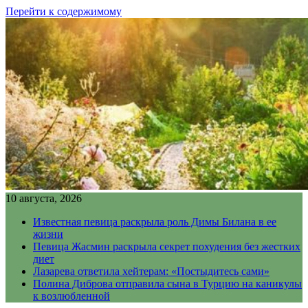
Перейти к содержимому
10 августа, 2026
Известная певица раскрыла роль Димы Билана в ее
жизни
Певица Жасмин раскрыла секрет похудения без жестких
диет
Лазарева ответила хейтерам: «Постыдитесь сами»
Полина Диброва отправила сына в Турцию на каникулы
к возлюбленной