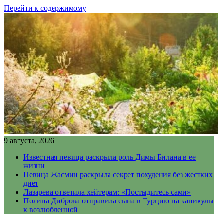
Перейти к содержимому
9 августа, 2026
Известная певица раскрыла роль Димы Билана в ее
жизни
Певица Жасмин раскрыла секрет похудения без жестких
диет
Лазарева ответила хейтерам: «Постыдитесь сами»
Полина Диброва отправила сына в Турцию на каникулы
к возлюбленной