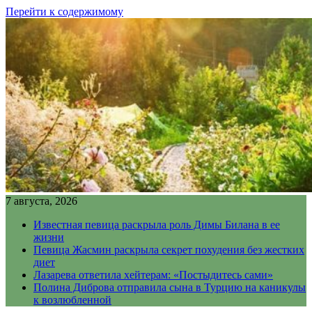
Перейти к содержимому
7 августа, 2026
Известная певица раскрыла роль Димы Билана в ее
жизни
Певица Жасмин раскрыла секрет похудения без жестких
диет
Лазарева ответила хейтерам: «Постыдитесь сами»
Полина Диброва отправила сына в Турцию на каникулы
к возлюбленной