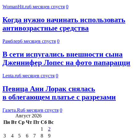
WomanHit.ru
6 месяцев спустя
0
Когда нужно начинать использовать
антивозрастные средства
Рамблер
6 месяцев спустя
0
В сети испугались внешности сына
Дженнифер Лопес на фото папарацци
Lenta.ru
6 месяцев спустя
0
Певица Ани Лорак снялась
в облегающем платье с разрезами
Газета.Ru
6 месяцев спустя
0
Август 2026
Пн
Вт
Ср
Чт
Пт
Сб
Вс
1
2
3
4
5
6
7
8
9