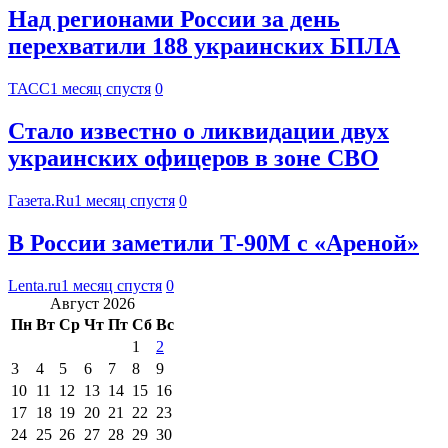
Над регионами России за день
перехватили 188 украинских БПЛА
ТАСС
1 месяц спустя
0
Стало известно о ликвидации двух
украинских офицеров в зоне СВО
Газета.Ru
1 месяц спустя
0
В России заметили Т-90М с «Ареной»
Lenta.ru
1 месяц спустя
0
Август 2026
Пн
Вт
Ср
Чт
Пт
Сб
Вс
1
2
3
4
5
6
7
8
9
10
11
12
13
14
15
16
17
18
19
20
21
22
23
24
25
26
27
28
29
30