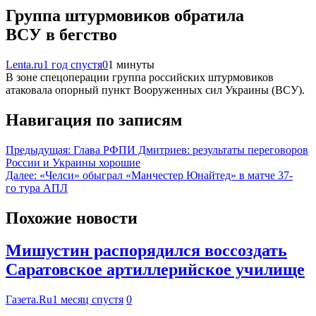
Группа штурмовиков обратила
ВСУ в бегство
Lenta.ru
1 год спустя
0
1 минуты
В зоне спецоперации группа российских штурмовиков
атаковала опорный пункт Вооруженных сил Украины (ВСУ).
Навигация по записям
Предыдущая:
Глава РФПИ Дмитриев: результаты переговоров
России и Украины хорошие
Далее:
«Челси» обыграл «Манчестер Юнайтед» в матче 37-
го тура АПЛ
Похожие новости
Мишустин распорядился воссоздать
Саратовское артиллерийское училище
Газета.Ru
1 месяц спустя
0