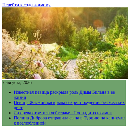
Перейти к содержимому
7 августа, 2026
Известная певица раскрыла роль Димы Билана в ее
жизни
Певица Жасмин раскрыла секрет похудения без жестких
диет
Лазарева ответила хейтерам: «Постыдитесь сами»
Полина Диброва отправила сына в Турцию на каникулы
к возлюбленной