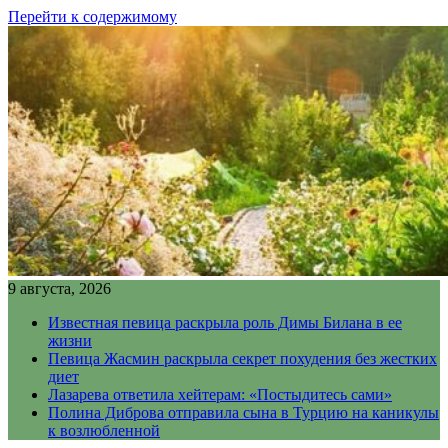
Перейти к содержимому
9 августа, 2026
Известная певица раскрыла роль Димы Билана в ее
жизни
Певица Жасмин раскрыла секрет похудения без жестких
диет
Лазарева ответила хейтерам: «Постыдитесь сами»
Полина Диброва отправила сына в Турцию на каникулы
к возлюбленной