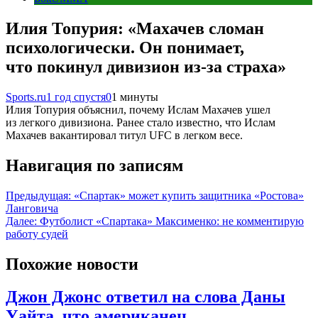
Илия Топурия: «Махачев сломан
психологически. Он понимает,
что покинул дивизион из-за страха»
Sports.ru
1 год спустя
0
1 минуты
Илия Топурия объяснил, почему Ислам Махачев ушел
из легкого дивизиона. Ранее стало известно, что Ислам
Махачев вакантировал титул UFC в легком весе.
Навигация по записям
Предыдущая:
«Спартак» может купить защитника «Ростова»
Ланговича
Далее:
Футболист «Спартака» Максименко: не комментирую
работу судей
Похожие новости
Джон Джонс ответил на слова Даны
Уайта, что американец