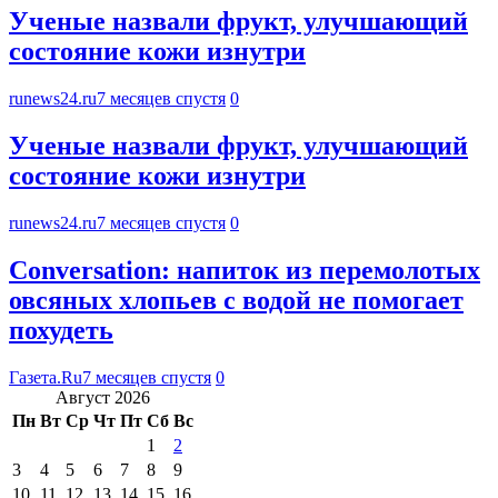
Ученые назвали фрукт, улучшающий
состояние кожи изнутри
runews24.ru
7 месяцев спустя
0
Ученые назвали фрукт, улучшающий
состояние кожи изнутри
runews24.ru
7 месяцев спустя
0
Conversation: напиток из перемолотых
овсяных хлопьев с водой не помогает
похудеть
Газета.Ru
7 месяцев спустя
0
Август 2026
Пн
Вт
Ср
Чт
Пт
Сб
Вс
1
2
3
4
5
6
7
8
9
10
11
12
13
14
15
16