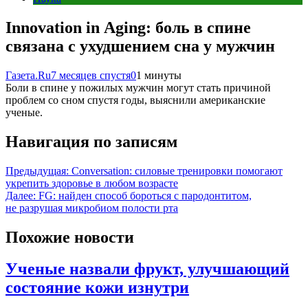
Innovation in Aging: боль в спине
связана с ухудшением сна у мужчин
Газета.Ru
7 месяцев спустя
0
1 минуты
Боли в спине у пожилых мужчин могут стать причиной
проблем со сном спустя годы, выяснили американские
ученые.
Навигация по записям
Предыдущая:
Conversation: силовые тренировки помогают
укрепить здоровье в любом возрасте
Далее:
FG: найден способ бороться с пародонтитом,
не разрушая микробиом полости рта
Похожие новости
Ученые назвали фрукт, улучшающий
состояние кожи изнутри