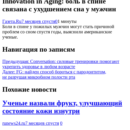
Innovation in Aging: боль в спине
связана с ухудшением сна у мужчин
Газета.Ru
7 месяцев спустя
0
1 минуты
Боли в спине у пожилых мужчин могут стать причиной
проблем со сном спустя годы, выяснили американские
ученые.
Навигация по записям
Предыдущая:
Conversation: силовые тренировки помогают
укрепить здоровье в любом возрасте
Далее:
FG: найден способ бороться с пародонтитом,
не разрушая микробиом полости рта
Похожие новости
Ученые назвали фрукт, улучшающий
состояние кожи изнутри
runews24.ru
7 месяцев спустя
0