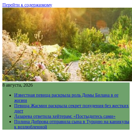
Перейти к содержимому
8 августа, 2026
Известная певица раскрыла роль Димы Билана в ее
жизни
Певица Жасмин раскрыла секрет похудения без жестких
диет
Лазарева ответила хейтерам: «Постыдитесь сами»
Полина Диброва отправила сына в Турцию на каникулы
к возлюбленной