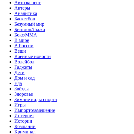
Автоэксперт
Актеры
Аналитика
Баскетбол
Безумный мир
Биатлон/Лыжи
Бокс/MMA
В мире
В России
Вещи
Военные новости
Волейбол
Гаджеты
Дети
Дом и сад
Еда
Звёзды
Здоровье
Зимние виды спорта
Игры
Импортозамещение
Интернет
Истории
Компании
Криминал