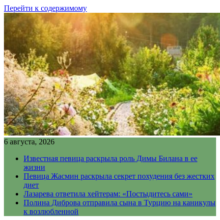
Перейти к содержимому
6 августа, 2026
Известная певица раскрыла роль Димы Билана в ее
жизни
Певица Жасмин раскрыла секрет похудения без жестких
диет
Лазарева ответила хейтерам: «Постыдитесь сами»
Полина Диброва отправила сына в Турцию на каникулы
к возлюбленной