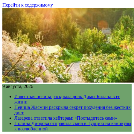
Перейти к содержимому
9 августа, 2026
Известная певица раскрыла роль Димы Билана в ее
жизни
Певица Жасмин раскрыла секрет похудения без жестких
диет
Лазарева ответила хейтерам: «Постыдитесь сами»
Полина Диброва отправила сына в Турцию на каникулы
к возлюбленной