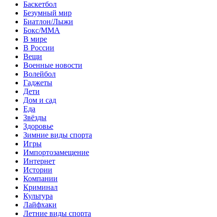
Баскетбол
Безумный мир
Биатлон/Лыжи
Бокс/MMA
В мире
В России
Вещи
Военные новости
Волейбол
Гаджеты
Дети
Дом и сад
Еда
Звёзды
Здоровье
Зимние виды спорта
Игры
Импортозамещение
Интернет
Истории
Компании
Криминал
Культура
Лайфхаки
Летние виды спорта