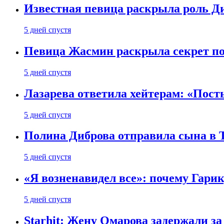
Известная певица раскрыла роль Д
5 дней спустя
Певица Жасмин раскрыла секрет пох
5 дней спустя
Лазарева ответила хейтерам: «Пост
5 дней спустя
Полина Диброва отправила сына в 
5 дней спустя
«Я возненавидел все»: почему Гарик
5 дней спустя
Starhit: Жену Омарова задержали з