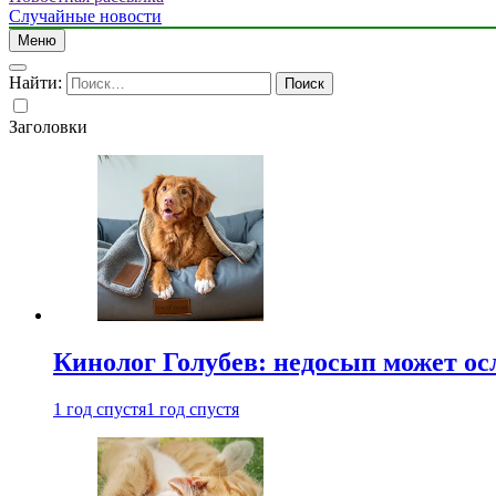
Случайные новости
Меню
Найти:
Заголовки
Кинолог Голубев: недосып может ос
1 год спустя
1 год спустя