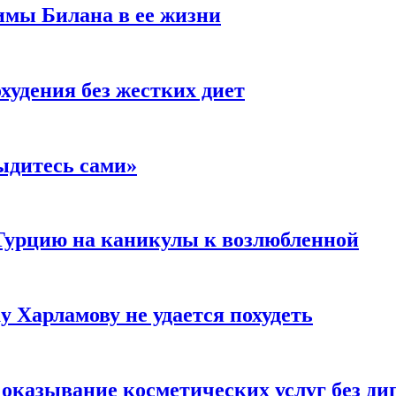
имы Билана в ее жизни
удения без жестких диет
ыдитесь сами»
Турцию на каникулы к возлюбленной
у Харламову не удается похудеть
а оказывание косметических услуг без д