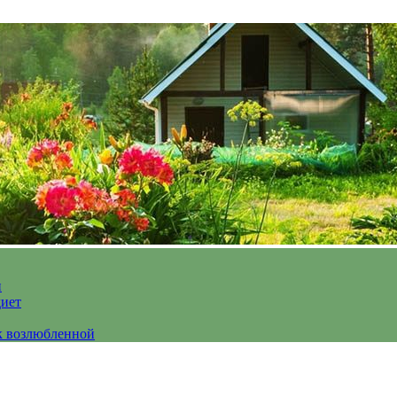
и
диет
к возлюбленной