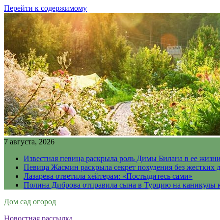
Перейти к содержимому
7 августа, 2026
Известная певица раскрыла роль Димы Билана в ее жизн
Певица Жасмин раскрыла секрет похудения без жестких 
Лазарева ответила хейтерам: «Постыдитесь сами»
Полина Диброва отправила сына в Турцию на каникулы 
Дом сад огород
Новостная рассылка