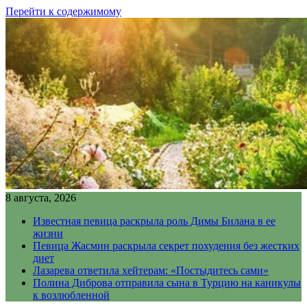
Перейти к содержимому
8 августа, 2026
Известная певица раскрыла роль Димы Билана в ее
жизни
Певица Жасмин раскрыла секрет похудения без жестких
диет
Лазарева ответила хейтерам: «Постыдитесь сами»
Полина Диброва отправила сына в Турцию на каникулы
к возлюбленной