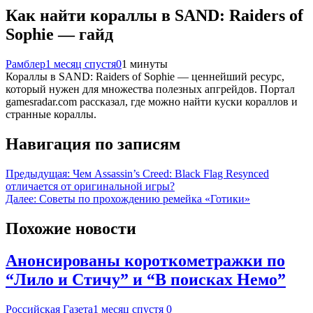
Как найти кораллы в SAND: Raiders of
Sophie — гайд
Рамблер
1 месяц спустя
0
1 минуты
Кораллы в SAND: Raiders of Sophie — ценнейший ресурс,
который нужен для множества полезных апгрейдов. Портал
gamesradar.com рассказал, где можно найти куски кораллов и
странные кораллы.
Навигация по записям
Предыдущая:
Чем Assassin’s Creed: Black Flag Resynced
отличается от оригинальной игры?
Далее:
Советы по прохождению ремейка «Готики»
Похожие новости
Анонсированы короткометражки по
“Лило и Стичу” и “В поисках Немо”
Российская Газета
1 месяц спустя
0