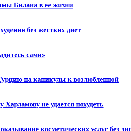
имы Билана в ее жизни
удения без жестких диет
ыдитесь сами»
Турцию на каникулы к возлюбленной
у Харламову не удается похудеть
а оказывание косметических услуг без д