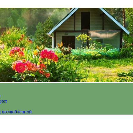
и
диет
к возлюбленной