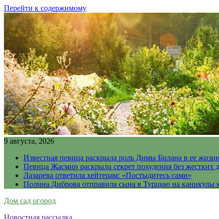
Перейти к содержимому
9 августа, 2026
Известная певица раскрыла роль Димы Билана в ее жизн
Певица Жасмин раскрыла секрет похудения без жестких 
Лазарева ответила хейтерам: «Постыдитесь сами»
Полина Диброва отправила сына в Турцию на каникулы 
Дом сад огород
Новостная рассылка