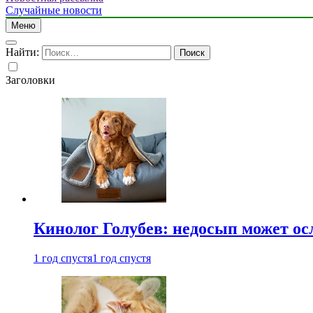
Случайные новости
Меню
Найти:
Заголовки
Кинолог Голубев: недосып может ос
1 год спустя
1 год спустя