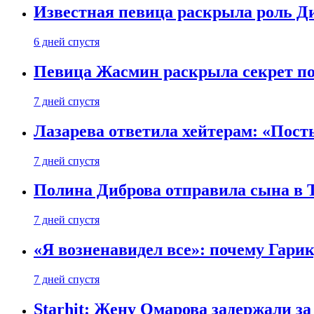
Известная певица раскрыла роль Д
6 дней спустя
Певица Жасмин раскрыла секрет пох
7 дней спустя
Лазарева ответила хейтерам: «Пост
7 дней спустя
Полина Диброва отправила сына в 
7 дней спустя
«Я возненавидел все»: почему Гарик
7 дней спустя
Starhit: Жену Омарова задержали з