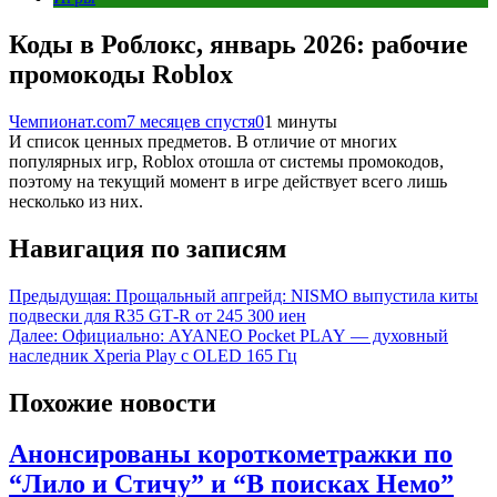
Коды в Роблокс, январь 2026: рабочие
промокоды Roblox
Чемпионат.com
7 месяцев спустя
0
1 минуты
И список ценных предметов. В отличие от многих
популярных игр, Roblox отошла от системы промокодов,
поэтому на текущий момент в игре действует всего лишь
несколько из них.
Навигация по записям
Предыдущая:
Прощальный апгрейд: NISMO выпустила киты
подвески для R35 GT‑R от 245 300 иен
Далее:
Официально: AYANEO Pocket PLAY — духовный
наследник Xperia Play с OLED 165 Гц
Похожие новости
Анонсированы короткометражки по
“Лило и Стичу” и “В поисках Немо”