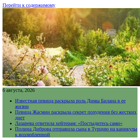
Перейти к содержимому
6 августа, 2026
Известная певица раскрыла роль Димы Билана в ее
жизни
Певица Жасмин раскрыла секрет похудения без жестких
диет
Лазарева ответила хейтерам: «Постыдитесь сами»
Полина Диброва отправила сына в Турцию на каникулы
к возлюбленной