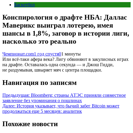
Баскетбол
Конспирология о драфте НБА: Даллас
Маверикс выиграл лотерею, имея
шансы в 1,8%, заговор в истории лиги,
насколько это реально
Чемпионат.com
1 год спустя
0
1 минуты
Или всё-таки афера века? Лигу обвиняют в закулисных играх
на драфте. Оставалась одна секунда — и Джош Гидди,
не раздумывая, швыряет мяч с центра площадки.
Навигация по записям
Предыдущая:
Bloomberg: страны АТЭС приняли совместное
заявление без упоминания о пошлинах
Далее:
История указывает, что бычий забег Bitcoin может
продолжаться еще 5 месяцев: аналитик
Похожие новости