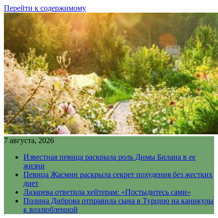
Перейти к содержимому
7 августа, 2026
Известная певица раскрыла роль Димы Билана в ее
жизни
Певица Жасмин раскрыла секрет похудения без жестких
диет
Лазарева ответила хейтерам: «Постыдитесь сами»
Полина Диброва отправила сына в Турцию на каникулы
к возлюбленной