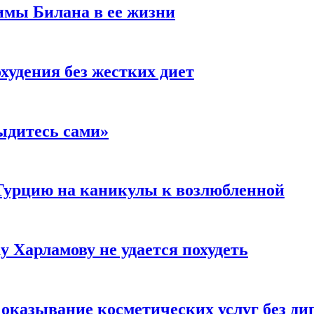
имы Билана в ее жизни
удения без жестких диет
ыдитесь сами»
Турцию на каникулы к возлюбленной
у Харламову не удается похудеть
а оказывание косметических услуг без д