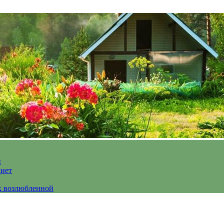
и
диет
к возлюбленной