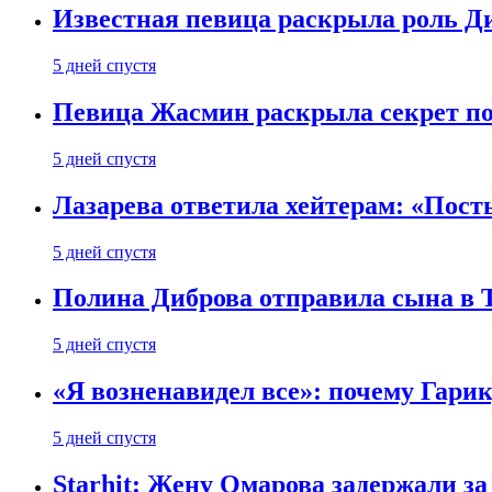
Известная певица раскрыла роль Д
5 дней спустя
Певица Жасмин раскрыла секрет пох
5 дней спустя
Лазарева ответила хейтерам: «Пост
5 дней спустя
Полина Диброва отправила сына в 
5 дней спустя
«Я возненавидел все»: почему Гарик
5 дней спустя
Starhit: Жену Омарова задержали з