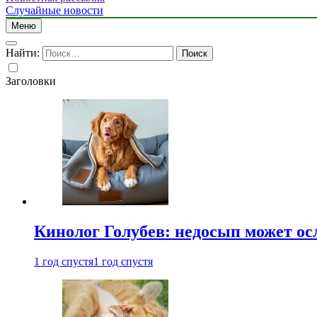
Случайные новости
Меню
Найти:
Заголовки
Кинолог Голубев: недосып может ос
1 год спустя
1 год спустя