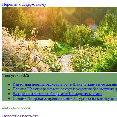
Перейти к содержимому
7 августа, 2026
Известная певица раскрыла роль Димы Билана в ее жизн
Певица Жасмин раскрыла секрет похудения без жестких 
Лазарева ответила хейтерам: «Постыдитесь сами»
Полина Диброва отправила сына в Турцию на каникулы 
Дом сад огород
Новостная рассылка