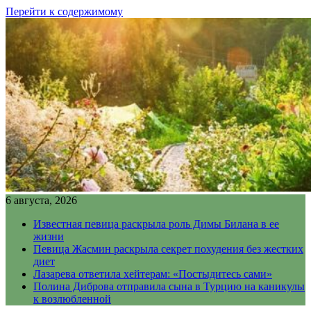
Перейти к содержимому
6 августа, 2026
Известная певица раскрыла роль Димы Билана в ее
жизни
Певица Жасмин раскрыла секрет похудения без жестких
диет
Лазарева ответила хейтерам: «Постыдитесь сами»
Полина Диброва отправила сына в Турцию на каникулы
к возлюбленной