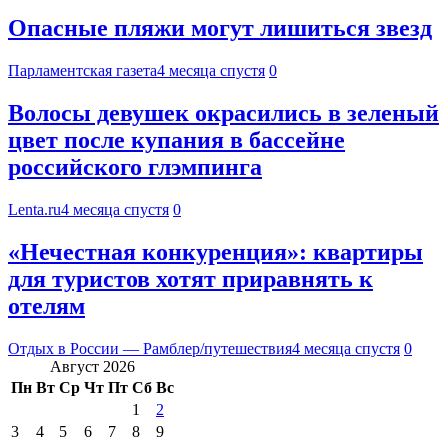
Опасные пляжи могут лишиться звезд
Парламентская газета
4 месяца спустя
0
Волосы девушек окрасились в зеленый
цвет после купания в бассейне
российского глэмпинга
Lenta.ru
4 месяца спустя
0
«Нечестная конкуренция»: квартиры
для туристов хотят приравнять к
отелям
Отдых в России — Рамблер/путешествия
4 месяца спустя
0
Август 2026
Пн
Вт
Ср
Чт
Пт
Сб
Вс
1
2
3
4
5
6
7
8
9