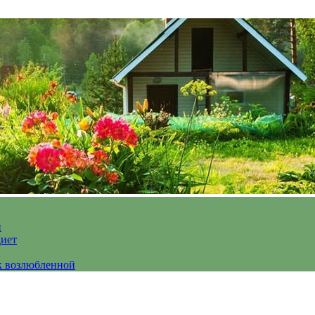
и
диет
к возлюбленной