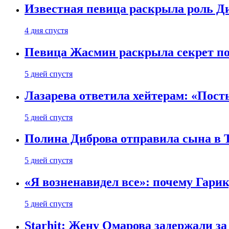
Известная певица раскрыла роль Д
4 дня спустя
Певица Жасмин раскрыла секрет пох
5 дней спустя
Лазарева ответила хейтерам: «Пост
5 дней спустя
Полина Диброва отправила сына в 
5 дней спустя
«Я возненавидел все»: почему Гарик
5 дней спустя
Starhit: Жену Омарова задержали з