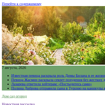
Перейти к содержимому
7 августа, 2026
Известная певица раскрыла роль Димы Билана в ее жизн
Певица Жасмин раскрыла секрет похудения без жестких 
Лазарева ответила хейтерам: «Постыдитесь сами»
Полина Диброва отправила сына в Турцию на каникулы 
Дом сад огород
Новостная рассылка