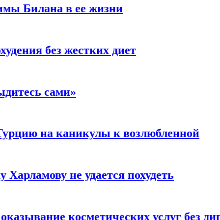
имы Билана в ее жизни
удения без жестких диет
ыдитесь сами»
Турцию на каникулы к возлюбленной
у Харламову не удается похудеть
а оказывание косметических услуг без д