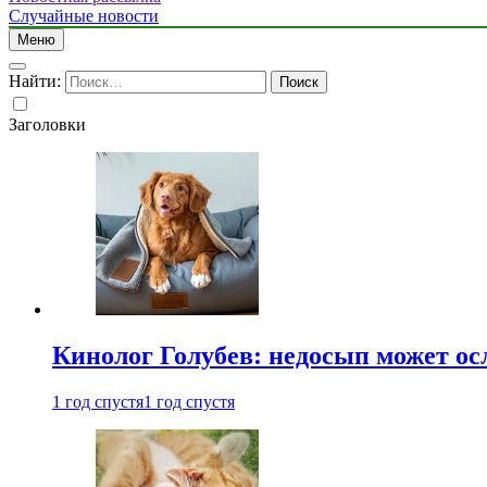
Случайные новости
Меню
Найти:
Заголовки
Кинолог Голубев: недосып может ос
1 год спустя
1 год спустя