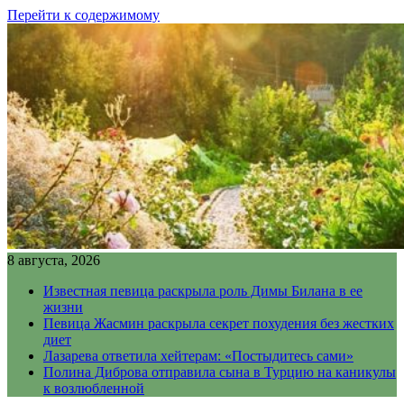
Перейти к содержимому
8 августа, 2026
Известная певица раскрыла роль Димы Билана в ее
жизни
Певица Жасмин раскрыла секрет похудения без жестких
диет
Лазарева ответила хейтерам: «Постыдитесь сами»
Полина Диброва отправила сына в Турцию на каникулы
к возлюбленной