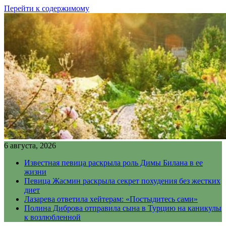
Перейти к содержимому
6 августа, 2026
Известная певица раскрыла роль Димы Билана в ее
жизни
Певица Жасмин раскрыла секрет похудения без жестких
диет
Лазарева ответила хейтерам: «Постыдитесь сами»
Полина Диброва отправила сына в Турцию на каникулы
к возлюбленной