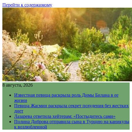
Перейти к содержимому
8 августа, 2026
Известная певица раскрыла роль Димы Билана в ее
жизни
Певица Жасмин раскрыла секрет похудения без жестких
диет
Лазарева ответила хейтерам: «Постыдитесь сами»
Полина Диброва отправила сына в Турцию на каникулы
к возлюбленной