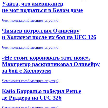
Уайта, что американец
не мог подраться в Белом доме
Чемпионат.com
5 месяцев спустя
0
Чимаев потроллил Оливейру
и Холлоуэя после их боя на UFC 326
Чемпионат.com
5 месяцев спустя
0
«Не стоит короновать этот пояс».
Макгрегор раскритиковал Оливейру
за бой с Холлоуэем
Чемпионат.com
5 месяцев спустя
0
Кайо Борральо победил Ренье
де Риддера на UFC 326
Чемпионат.com
5 месяцев спустя
0