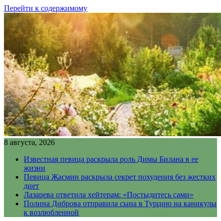
Перейти к содержимому
8 августа, 2026
Известная певица раскрыла роль Димы Билана в ее
жизни
Певица Жасмин раскрыла секрет похудения без жестких
диет
Лазарева ответила хейтерам: «Постыдитесь сами»
Полина Диброва отправила сына в Турцию на каникулы
к возлюбленной