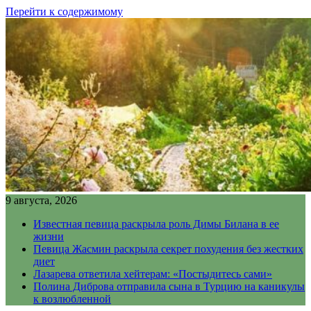
Перейти к содержимому
9 августа, 2026
Известная певица раскрыла роль Димы Билана в ее
жизни
Певица Жасмин раскрыла секрет похудения без жестких
диет
Лазарева ответила хейтерам: «Постыдитесь сами»
Полина Диброва отправила сына в Турцию на каникулы
к возлюбленной