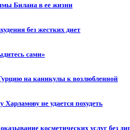
имы Билана в ее жизни
удения без жестких диет
ыдитесь сами»
Турцию на каникулы к возлюбленной
у Харламову не удается похудеть
а оказывание косметических услуг без д