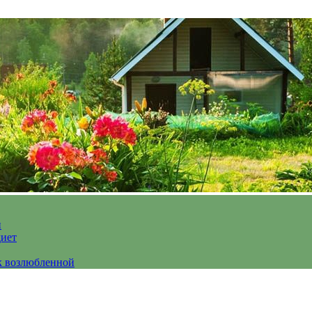
и
диет
к возлюбленной