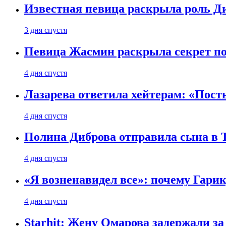
Известная певица раскрыла роль Д
3 дня спустя
Певица Жасмин раскрыла секрет пох
4 дня спустя
Лазарева ответила хейтерам: «Пост
4 дня спустя
Полина Диброва отправила сына в 
4 дня спустя
«Я возненавидел все»: почему Гарик
4 дня спустя
Starhit: Жену Омарова задержали з