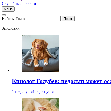
Случайные новости
Меню
Найти:
Заголовки
Кинолог Голубев: недосып может ос
1 год спустя
1 год спустя