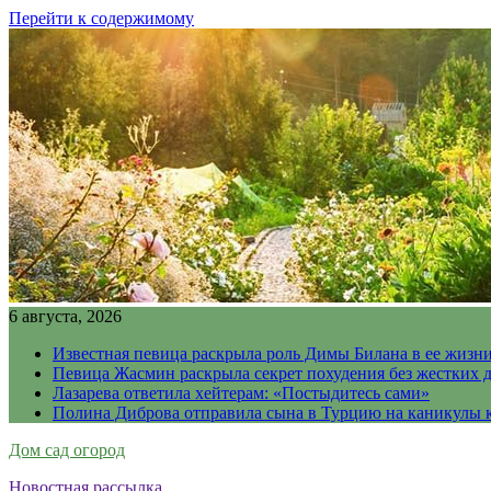
Перейти к содержимому
6 августа, 2026
Известная певица раскрыла роль Димы Билана в ее жизн
Певица Жасмин раскрыла секрет похудения без жестких 
Лазарева ответила хейтерам: «Постыдитесь сами»
Полина Диброва отправила сына в Турцию на каникулы 
Дом сад огород
Новостная рассылка