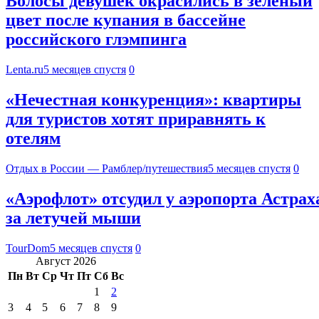
Волосы девушек окрасились в зеленый
цвет после купания в бассейне
российского глэмпинга
Lenta.ru
5 месяцев спустя
0
«Нечестная конкуренция»: квартиры
для туристов хотят приравнять к
отелям
Отдых в России — Рамблер/путешествия
5 месяцев спустя
0
«Аэрофлот» отсудил у аэропорта Астрах
за летучей мыши
TourDom
5 месяцев спустя
0
Август 2026
Пн
Вт
Ср
Чт
Пт
Сб
Вс
1
2
3
4
5
6
7
8
9