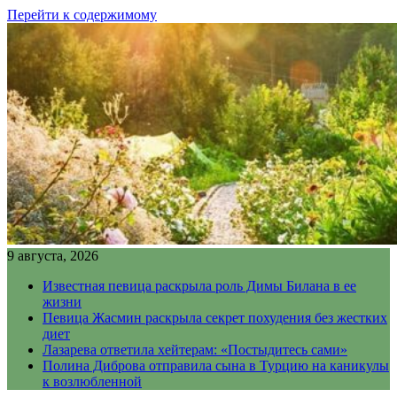
Перейти к содержимому
9 августа, 2026
Известная певица раскрыла роль Димы Билана в ее
жизни
Певица Жасмин раскрыла секрет похудения без жестких
диет
Лазарева ответила хейтерам: «Постыдитесь сами»
Полина Диброва отправила сына в Турцию на каникулы
к возлюбленной