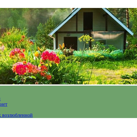
и
диет
к возлюбленной