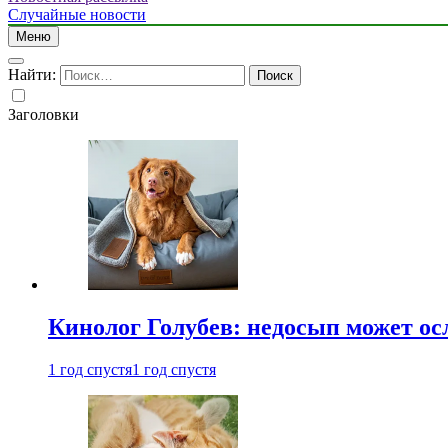
Случайные новости
Меню
Найти:
Заголовки
Кинолог Голубев: недосып может ос
1 год спустя
1 год спустя