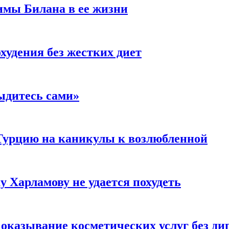
имы Билана в ее жизни
удения без жестких диет
ыдитесь сами»
Турцию на каникулы к возлюбленной
у Харламову не удается похудеть
а оказывание косметических услуг без д