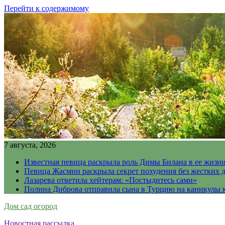
Перейти к содержимому
7 августа, 2026
Известная певица раскрыла роль Димы Билана в ее жизн
Певица Жасмин раскрыла секрет похудения без жестких 
Лазарева ответила хейтерам: «Постыдитесь сами»
Полина Диброва отправила сына в Турцию на каникулы 
Дом сад огород
Новостная рассылка