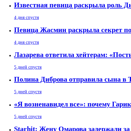
Известная певица раскрыла роль Д
4 дня спустя
Певица Жасмин раскрыла секрет пох
4 дня спустя
Лазарева ответила хейтерам: «Пост
5 дней спустя
Полина Диброва отправила сына в 
5 дней спустя
«Я возненавидел все»: почему Гарик
5 дней спустя
Starhit: Жену Омарова задержали з