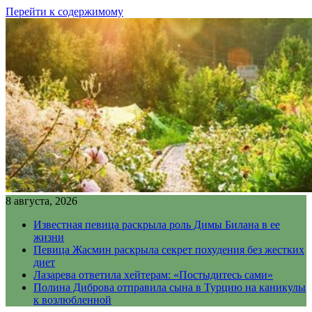
Перейти к содержимому
8 августа, 2026
Известная певица раскрыла роль Димы Билана в ее
жизни
Певица Жасмин раскрыла секрет похудения без жестких
диет
Лазарева ответила хейтерам: «Постыдитесь сами»
Полина Диброва отправила сына в Турцию на каникулы
к возлюбленной