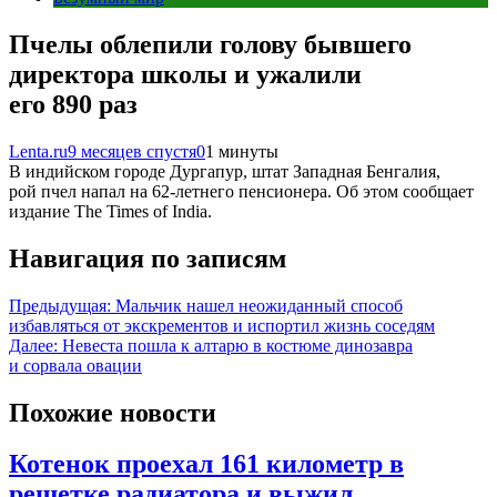
Пчелы облепили голову бывшего
директора школы и ужалили
его 890 раз
Lenta.ru
9 месяцев спустя
0
1 минуты
В индийском городе Дургапур, штат Западная Бенгалия,
рой пчел напал на 62-летнего пенсионера. Об этом сообщает
издание The Times of India.
Навигация по записям
Предыдущая:
Мальчик нашел неожиданный способ
избавляться от экскрементов и испортил жизнь соседям
Далее:
Невеста пошла к алтарю в костюме динозавра
и сорвала овации
Похожие новости
Котенок проехал 161 километр в
решетке радиатора и выжил