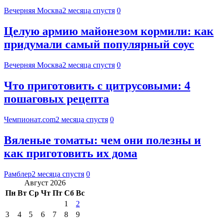
Вечерняя Москва
2 месяца спустя
0
Целую армию майонезом кормили: как
придумали самый популярный соус
Вечерняя Москва
2 месяца спустя
0
Что приготовить с цитрусовыми: 4
пошаговых рецепта
Чемпионат.com
2 месяца спустя
0
Вяленые томаты: чем они полезны и
как приготовить их дома
Рамблер
2 месяца спустя
0
Август 2026
Пн
Вт
Ср
Чт
Пт
Сб
Вс
1
2
3
4
5
6
7
8
9