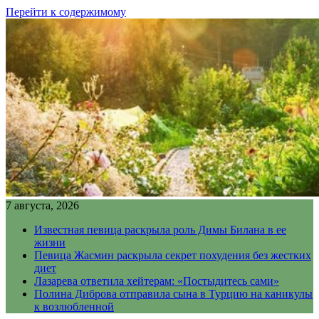
Перейти к содержимому
7 августа, 2026
Известная певица раскрыла роль Димы Билана в ее
жизни
Певица Жасмин раскрыла секрет похудения без жестких
диет
Лазарева ответила хейтерам: «Постыдитесь сами»
Полина Диброва отправила сына в Турцию на каникулы
к возлюбленной