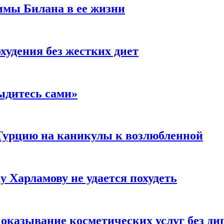
имы Билана в ее жизни
удения без жестких диет
ыдитесь сами»
Турцию на каникулы к возлюбленной
у Харламову не удается похудеть
а оказывание косметических услуг без д