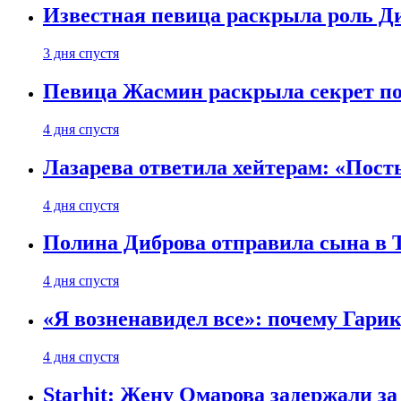
Известная певица раскрыла роль Д
3 дня спустя
Певица Жасмин раскрыла секрет пох
4 дня спустя
Лазарева ответила хейтерам: «Пост
4 дня спустя
Полина Диброва отправила сына в 
4 дня спустя
«Я возненавидел все»: почему Гарик
4 дня спустя
Starhit: Жену Омарова задержали з