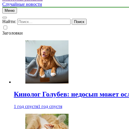
Случайные новости
Меню
Найти:
Заголовки
Кинолог Голубев: недосып может ос
1 год спустя
1 год спустя