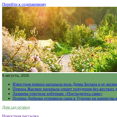
Перейти к содержимому
6 августа, 2026
Известная певица раскрыла роль Димы Билана в ее жизн
Певица Жасмин раскрыла секрет похудения без жестких 
Лазарева ответила хейтерам: «Постыдитесь сами»
Полина Диброва отправила сына в Турцию на каникулы 
Дом сад огород
Новостная рассылка