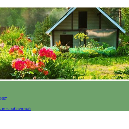
и
диет
к возлюбленной