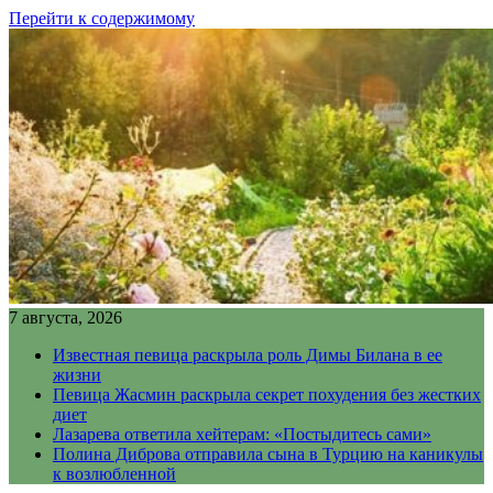
Перейти к содержимому
7 августа, 2026
Известная певица раскрыла роль Димы Билана в ее
жизни
Певица Жасмин раскрыла секрет похудения без жестких
диет
Лазарева ответила хейтерам: «Постыдитесь сами»
Полина Диброва отправила сына в Турцию на каникулы
к возлюбленной