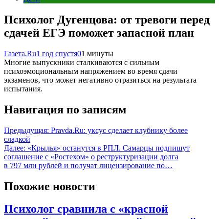
Психолог Дугенцова: от тревоги перед
сдачей ЕГЭ поможет запасной план
Газета.Ru
1 год спустя
0
1 минуты
Многие выпускники сталкиваются с сильным
психоэмоциональным напряжением во время сдачи
экзаменов, что может негативно отразиться на результата
испытания.
Навигация по записям
Предыдущая:
Pravda.Ru: уксус сделает клубнику более
сладкой
Далее:
«Крылья» останутся в РПЛ. Самарцы подпишут
соглашение с «Ростехом» о реструктуризации долга
в 797 млн рублей и получат лицензирование по…
Похожие новости
Психолог сравнила с «красной