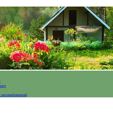
и
диет
к возлюбленной