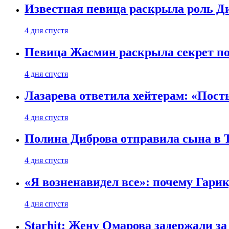
Известная певица раскрыла роль Д
4 дня спустя
Певица Жасмин раскрыла секрет пох
4 дня спустя
Лазарева ответила хейтерам: «Пост
4 дня спустя
Полина Диброва отправила сына в 
4 дня спустя
«Я возненавидел все»: почему Гарик
4 дня спустя
Starhit: Жену Омарова задержали з