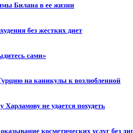
имы Билана в ее жизни
удения без жестких диет
ыдитесь сами»
Турцию на каникулы к возлюбленной
у Харламову не удается похудеть
а оказывание косметических услуг без д