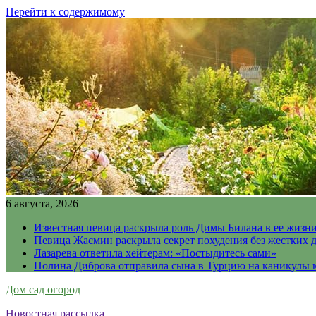
Перейти к содержимому
6 августа, 2026
Известная певица раскрыла роль Димы Билана в ее жизн
Певица Жасмин раскрыла секрет похудения без жестких 
Лазарева ответила хейтерам: «Постыдитесь сами»
Полина Диброва отправила сына в Турцию на каникулы 
Дом сад огород
Новостная рассылка