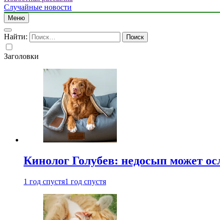
Случайные новости
Меню
Найти:
Заголовки
Кинолог Голубев: недосып может ос
1 год спустя
1 год спустя