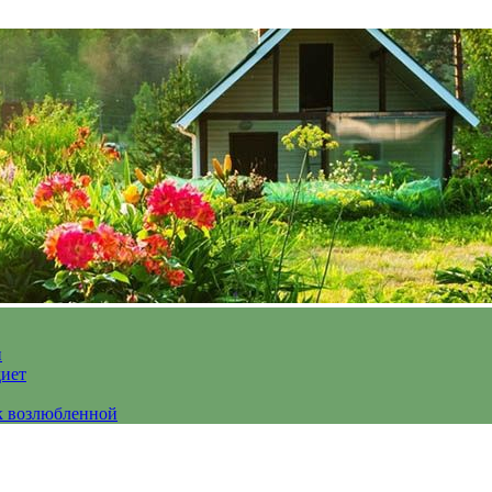
и
диет
к возлюбленной