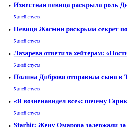
Известная певица раскрыла роль Д
5 дней спустя
Певица Жасмин раскрыла секрет пох
5 дней спустя
Лазарева ответила хейтерам: «Пост
5 дней спустя
Полина Диброва отправила сына в 
5 дней спустя
«Я возненавидел все»: почему Гарик
5 дней спустя
Starhit: Жену Омарова задержали з