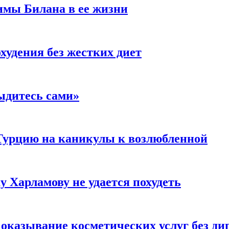
имы Билана в ее жизни
удения без жестких диет
ыдитесь сами»
Турцию на каникулы к возлюбленной
у Харламову не удается похудеть
а оказывание косметических услуг без д