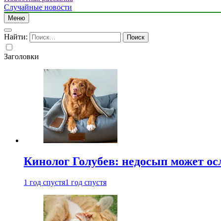
Случайные новости
Меню
Найти:
Заголовки
Кинолог Голубев: недосып может ос
1 год спустя
1 год спустя