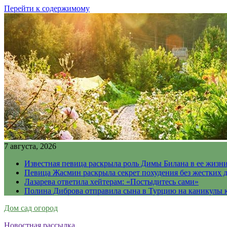
Перейти к содержимому
7 августа, 2026
Известная певица раскрыла роль Димы Билана в ее жизн
Певица Жасмин раскрыла секрет похудения без жестких 
Лазарева ответила хейтерам: «Постыдитесь сами»
Полина Диброва отправила сына в Турцию на каникулы 
Дом сад огород
Новостная рассылка