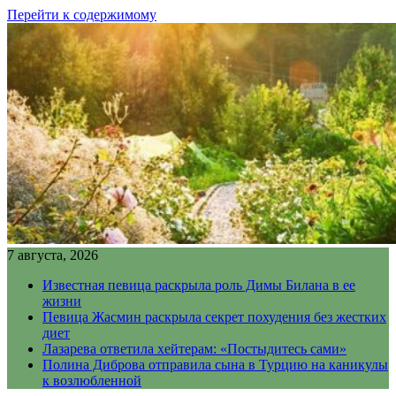
Перейти к содержимому
7 августа, 2026
Известная певица раскрыла роль Димы Билана в ее
жизни
Певица Жасмин раскрыла секрет похудения без жестких
диет
Лазарева ответила хейтерам: «Постыдитесь сами»
Полина Диброва отправила сына в Турцию на каникулы
к возлюбленной