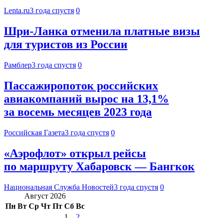
Lenta.ru
3 года спустя
0
Шри-Ланка отменила платные визы
для туристов из России
Рамблер
3 года спустя
0
Пассажиропоток российских
авиакомпаний вырос на 13,1%
за восемь месяцев 2023 года
Российская Газета
3 года спустя
0
«Аэрофлот» открыл рейсы
по маршруту Хабаровск — Бангкок
Национальная Служба Новостей
3 года спустя
0
Август 2026
Пн
Вт
Ср
Чт
Пт
Сб
Вс
1
2