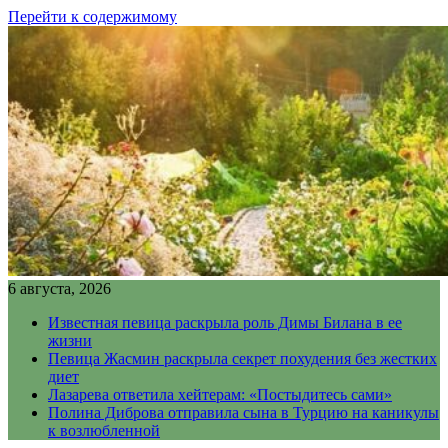
Перейти к содержимому
6 августа, 2026
Известная певица раскрыла роль Димы Билана в ее
жизни
Певица Жасмин раскрыла секрет похудения без жестких
диет
Лазарева ответила хейтерам: «Постыдитесь сами»
Полина Диброва отправила сына в Турцию на каникулы
к возлюбленной